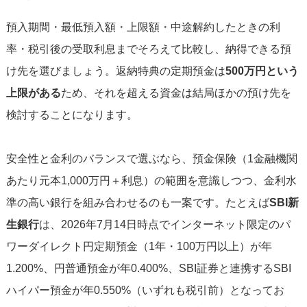
預入期間・最低預入額・上限額・中途解約したときの利
率・税引後の受取利息までそろえて比較し、納得できる預
け先を選びましょう。返納特典の定期預金は
500万円という
上限がある
ため、それを超える資金は結局ほかの預け先を
検討することになります。
安全性と金利のバランスで選ぶなら、預金保険（1金融機関
あたり元本1,000万円＋利息）の範囲を意識しつつ、金利水
準の高い銀行を組み合わせるのも一案です。たとえば
SBI新
生銀行
は、2026年7月14日時点でインターネット限定のパ
ワーダイレクト円定期預金（1年・100万円以上）が年
1.200%、円普通預金が年0.400%、SBI証券と連携するSBI
ハイパー預金が年0.550%（いずれも税引前）となってお