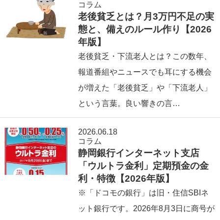
コラム
老後貧乏とは？月3万円不足の実
態と、備えのルール作り【2026
年版】
老後貧乏・下流老人とは？この数年、
報道番組やニュースでも耳にする機会
が増えた「老後貧乏」や「下流老人」
という言葉。良い響きの言…
2026.06.18
コラム
静岡銀行インターネット支店
「ウルトラ金利」定期預金の金
利・特徴【2026年版】
※「ドコモの銀行」は旧・住信SBIネ
ット銀行です。2026年8月3日に商号が