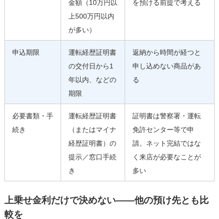
金額（10万円以
を預ける前提で考える
上500万円以内
が多い）
申込期限
運転経歴証明書
返納から時間が経つと
の交付日から1
申し込めない商品があ
年以内、などの
る
期限
必要書類・手
運転経歴証明書
証明書は警察署・運転
続き
（またはマイナ
免許センター等で申
経歴証明書）の
請。ネット完結ではな
提示／窓口手続
く来店が必要なことが
き
多い
上乗せ金利だけで決めない――他の預け先とも比
較を