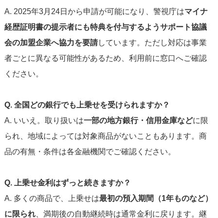
A. 2025年3月24日から申請が可能になり、警視庁は
マイナ
経歴証明書の提示者にも特典を付与するようサポート協議
会の加盟企業へ協力を要請
しています。ただし対応は事業
者ごとに異なる可能性があるため、利用前に窓口へご確認
ください。
Q. 全国どの銀行でも上乗せを受けられますか？
A. いいえ。取り扱いは
一部の地方銀行・信用金庫など
に限
られ、地域によっては対象商品がないこともあります。商
品の有無・条件は各金融機関でご確認ください。
Q. 上乗せ金利はずっと続きますか？
A. 多くの商品で、上乗せは
最初の預入期間（1年ものなど）
に限られ
、満期後の自動継続時は通常金利に戻ります。継