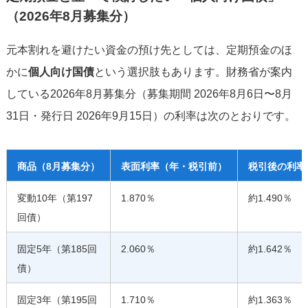
（2026年8月募集分）
元本割れを避けたい資金の預け先としては、定期預金のほ
かに
個人向け国債
という選択肢もあります。財務省が案内
している2026年8月募集分（募集期間 2026年8月6日〜8月
31日・発行日 2026年9月15日）の利率は次のとおりです。
商品（8月募集分）
表面利率（年・税引前）
税引後の利率
変動10年（第197
1.870％
約1.490％
回債）
固定5年（第185回
2.060％
約1.642％
債）
固定3年（第195回
1.710％
約1.363％