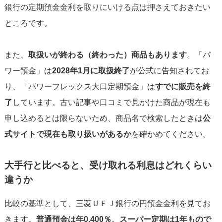
銀行の定期預金金利を取りにいける点は押さえておきたい
ところです。
また、
取扱いが終わる（終わった）商品もあります
。「パ
ワー預金」は
2028年1月に取扱終了
が公式に告知されてお
り、「パワーフレックス大口定期預金」は
すでに販売を終
了
しています。古い記事や口コミで見かけた商品が現在も
申し込めるとは限らないため、商品名で検索したときは
公
式サイトで現在も取り扱いがあるか
を確かめてください。
大手行と比べると、受け取れる利息はどれくらい
違うか
比較の基準として、三菱ＵＦＪ銀行の円預金金利を見てお
きます。
普通預金は年0.400％、スーパー定期は1年もので