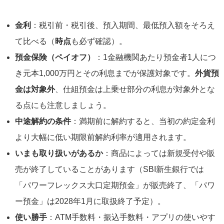
金利
：税引前・税引後、預入期間、最低預入額をそろえ
て比べる（
時点
も必ず確認）。
預金保険（ペイオフ）
：1金融機関あたり預金者1人につ
き元本1,000万円とその利息までが保護対象です。
外貨預
金は対象外
、仕組預金は上乗せ部分の利息が対象外とな
る点にも注意しましょう。
中途解約の条件
：満期前に解約すると、当初の約定金利
より大幅に低い期限前解約利率が適用されます。
いまも取り扱いがあるか
：商品によっては新規受付や販
売が終了していることがあります（SBI新生銀行では
「パワーフレックス大口定期預金」が販売終了、「パワ
ー預金」は2028年1月に取扱終了予定）。
使い勝手
：ATM手数料・振込手数料・アプリの使いやす