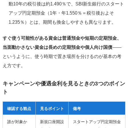
動10年の税引後は約1.490％で、SBI新生銀行のスタート
アップ円定期預金（1年・年1.550％＝税引後およそ
1.235％）とは、期間も換金しやすさも異なります。
すぐ使う可能性がある資金は普通預金や短期の定期預金、
当面動かさない資金は長めの定期預金や個人向け国債
——
というように、使う時期で置き場所を分けるのが基本の考
え方です。
キャンペーンや優遇金利を見るときの3つのポイン
ト
確認する観点
見るポイント
備考
誰が対象か
新規口座開設
スタートアップ円定期預金