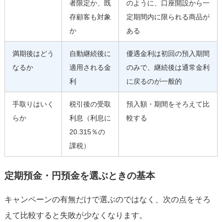
者限定か、既
のように、口座開設から一
存顧客も対象
定期間内に限られる商品が
か
ある
満期後はどう
自動継続後に
優遇金利は初回の預入期間
なるか
適用される金
のみで、継続後は通常金利
利
に戻るのが一般的
手取りはいく
税引後の受取
預入額・期間をそろえて比
らか
利息（利息に
較する
20.315％の
課税）
定期預金・円預金を選ぶときの基本
キャンペーンの有無だけで選ぶのではなく、次の点をそろ
えて比較すると失敗が少なくなります。