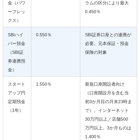
金（パワ
ラムの区分により最大
ーフレッ
0.450％
クス）
SBIハイ
0.550％
SBI証券口座との連携が
パー預金
必要。元本保証・預金
（SBI証
保険の対象
券連携預
金）
スタート
1.550％
新規口座開設者向け
アップ円
（口座開設月を含む当
定期預金
初3か月目の月末23時ま
（1年）
で）。インターネット
30万円以上／店舗500
万円以上。3か月ものは
1.400％