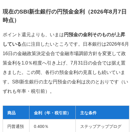
現在のSBI新生銀行の円預金金利（2026年8月7日
時点）
ポイント還元よりも、いまは
円預金の金利そのものが上昇
している
点に注目したいところです。日本銀行は2026年6月
16日の金融政策決定会合で金融市場調節方針を変更して政
策金利を1.0％程度へ引き上げ、7月31日の会合では据え置
きました。この間、各行の預金金利の見直しも続いていま
す。SBI新生銀行の主な円預金の金利は次のとおりです（い
ずれも年率・税引前）。
商品
金利（年・税引前）
主な条件
円普通預
0.400％
ステップアッププログ