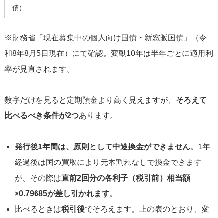
債）
※財務省「現在募集中の個人向け国債・新窓販国債」（令
和8年8月5日現在）にて確認。変動10年は半年ごとに適用利
率が見直されます。
数字だけを見ると定期預金より高く見えますが、
そろえて
比べるべき条件が2つ
あります。
発行後1年間は、原則として中途換金ができません
。1年
経過後は国の買取により元本割れなしで換金できます
が、その際は
直前2回分の各利子（税引前）相当額
×0.79685が差し引かれます
。
比べるときは
税引後
でそろえます。上の表のとおり、変